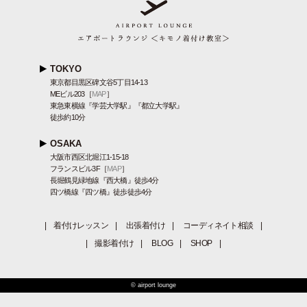
TOKYO
東京都目黒区碑文谷5丁目14-13
MEビル203［
MAP
］
東急東横線『学芸大学駅』『都立大学駅』
徒歩約10分
OSAKA
大阪市西区北堀江1-15-18
フランスビル3F［
MAP
］
長堀鶴見緑地線『西大橋』徒歩4分
四ツ橋線『四ツ橋』徒歩徒歩4分
|
着付けレッスン
|
出張着付け
|
コーディネイト相談
|
|
撮影着付け
|
BLOG
|
SHOP
|
© airport lounge