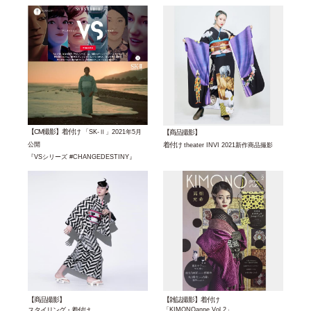
【CM撮影】着付け
【商品撮影】
「SK-Ⅱ」2021年5月
着付け
公開
theater INVI 2021新作商品撮影
『VSシリーズ #CHANGEDESTINY』
【商品撮影】
【雑誌撮影】着付け
スタイリング・着付け
「KIMONOanne.Vol.2」