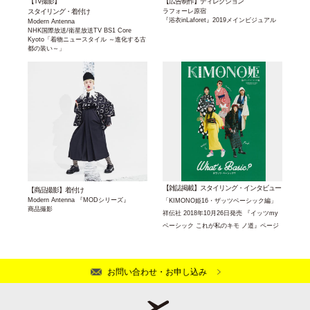
【TV撮影】
【広告制作】ディレクション
スタイリング・着付け
ラフォーレ原宿
『浴衣inLaforet』2019メインビジュアル
Modern Antenna
NHK国際放送/衛星放送TV BS1
Core
Kyoto「着物ニュースタイル
～進化する古
都の装い～」
【雑誌掲載】スタイリング・インタビュー
【商品撮影】着付け
Modern Antenna 『MODシリーズ』
「KIMONO姫16・ザッツベーシック編」
商品撮影
祥伝社 2018年10月26日発売
『イッツmy
ベーシック これが私のキモ
ノ道』ページ
お問い合わせ・お申し込み